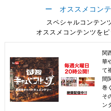
ー オススメコン
スペシャルコンテン
オススメコンテンツをピ
関
華
て
間
巻
そ
ン