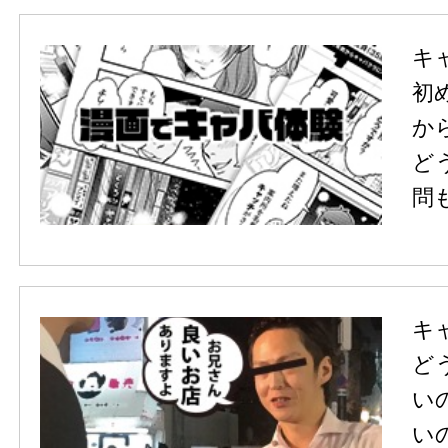
キ
初
か
ど
問
キ
ど
い
い