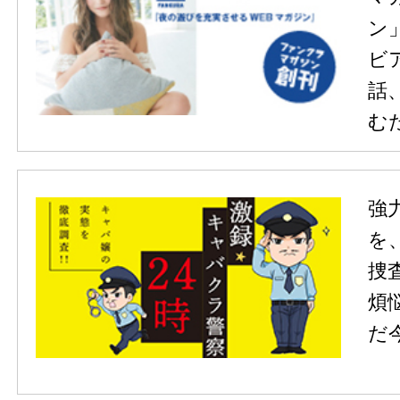
ン
ビ
話
む
強
を
捜
煩
だ