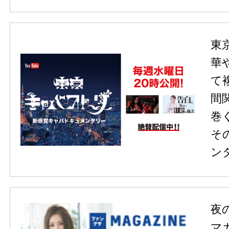
東
華
て
間
巻
そ
ン
夜
マ