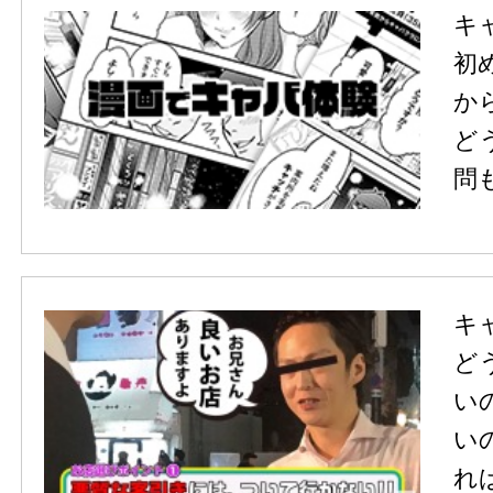
キ
初
か
ど
問
キ
ど
い
い
れ