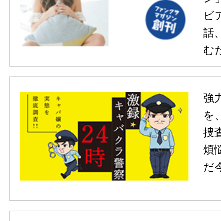
ビ
話
む
強
を
捜
煩
だ