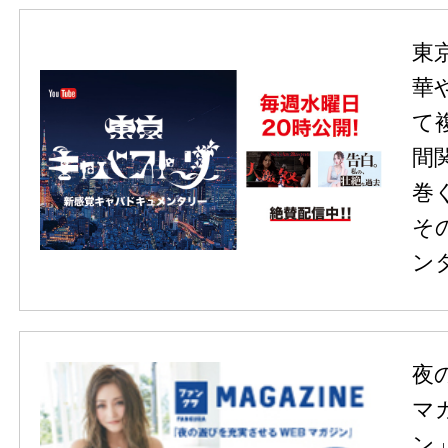
東
華
て
間
巻
そ
ン
夜
マ
ン