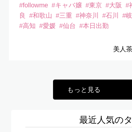
#followme
#キャバ嬢
#東京
#大阪
#
良
#和歌山
#三重
#神奈川
#石川
#
#高知
#愛媛
#仙台
#本日出勤
美人茶
もっと見る
最近人気の