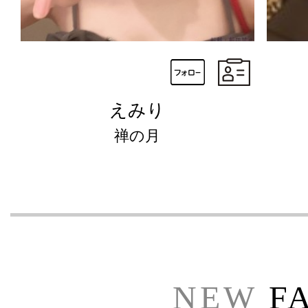
えみり
禅の月
NEW
F