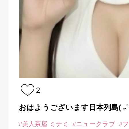
2
おはようございます日本列島( ˶˙ᵕ˙˶ 
#美人茶屋 ミナミ
#ニュークラブ
#