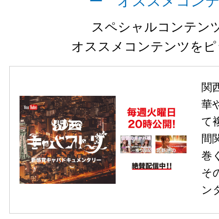
ー オススメコン
スペシャルコンテン
オススメコンテンツをピ
関
華
て
間
巻
そ
ン