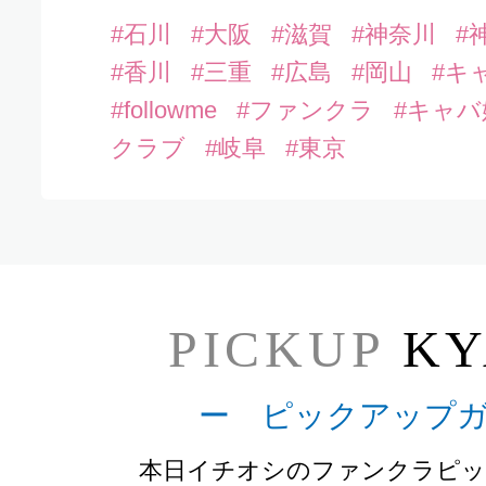
#石川
#大阪
#滋賀
#神奈川
#
#香川
#三重
#広島
#岡山
#キ
#followme
#ファンクラ
#キャバ
クラブ
#岐阜
#東京
PICKUP
KY
ー ピックアップ
本日イチオシのファンクラピッ